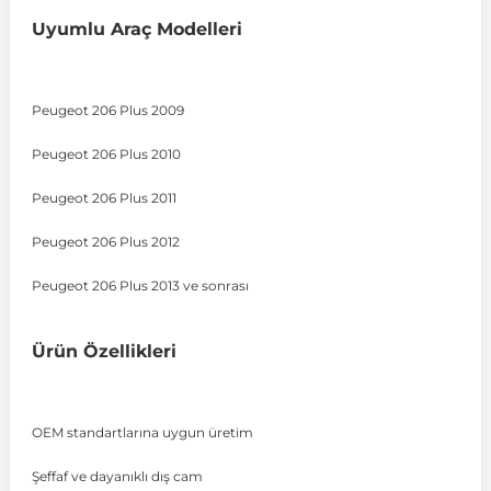
Uyumlu Araç Modelleri
 Sistemleri
Vectra A 1988-1995
Talisman
SLK Serisi R172
Tempra
Matrix
Peugeot 206 Plus 2009
 & Isıtma Sistemleri
Vectra B 1995-2002
Toros
SLK Serisi R173
Tipo
Santa Fe
Peugeot 206 Plus 2010
Vectra C 2002-2010
Trafic
Sprinter
Uno
Sonata
Peugeot 206 Plus 2011
Peugeot 206 Plus 2012
over
Vectra D 2009-2012
Twingo
V Class
Starex
Peugeot 206 Plus 2013 ve sonrası
ntifiriz
Vivaro
Viano
Tucson
Ürün Özellikleri
ti
njeksiyon Sistemleri
Zafira
Vito W447
OEM standartlarına uygun üretim
Vito W638
Şeffaf ve dayanıklı dış cam