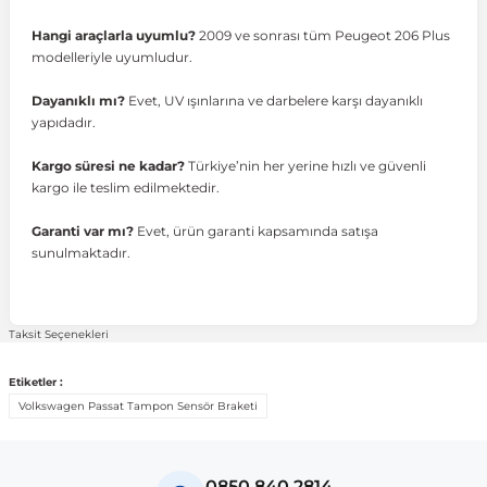
Hangi araçlarla uyumlu?
2009 ve sonrası tüm Peugeot 206 Plus
modelleriyle uyumludur.
ong
Dayanıklı mı?
Evet, UV ışınlarına ve darbelere karşı dayanıklı
yapıdadır.
Kargo süresi ne kadar?
Türkiye’nin her yerine hızlı ve güvenli
kargo ile teslim edilmektedir.
Garanti var mı?
Evet, ürün garanti kapsamında satışa
sunulmaktadır.
Taksit Seçenekleri
Etiketler :
Volkswagen Passat Tampon Sensör Braketi
0850 840 2814