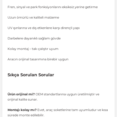
Fren, sinyal ve park fonksiyonlarını eksiksiz yerine getirme
Vito W639
Uzun ömürlü ve kaliteli malzeme
shi
X-Class W470
UV ışınlarına ve dış etkenlere karşı dirençli yapı
Darbelere dayanıklı sağlam gövde
Kolay montaj – tak-çalıştır uyum
t
Aracın orijinal tasarımına birebir uygun
Sıkça Sorulan Sorular
e
Ürün orijinal mi?
OEM standartlarına uygun üretilmiştir ve
orijinal kalite sunar.
Montajı kolay mı?
Evet, araç soketlerine tam uyumludur ve kısa
sürede monte edilebilir.