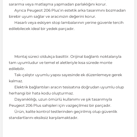
sararma veya matlaşma yapmadan parlaklığını korur.
Ayrıca Peugeot 206 Plus’ın estetik arka tasarımını bozmadan
 Koruma
Volkswagen Taigo
İnsignia
Ranger
R 12
GLK Serisi X204
Jumper
Panda
i30
Skystar
Peugeot 607
birebir uyum sağlar ve aracınızın değerini korur.
Hasarlı veya eskiyen stop lambalarının yerine güvenle tercih
edilebilecek ideal bir yedek parçadır.
Volkswagen Teramont
Kadett
Raptor
R 19
GLS Serisi X167
Jumpy
Punto
İ40
Sunny
Peugeot Bipper
Takozu
Volkswagen Tiguan
Meriva
S-Max
R 9-11
Metris
Nemo
Scudo
İoniq
Terrano
Peugeot Boxer
Montaj süreci oldukça basittir. Orijinal bağlantı noktalarıyla
tam uyumludur ve temel el aletleriyle kısa sürede monte
edilebilir.
aza
Volkswagen Touareg
Mokka
Taunus
Safrane
ML Serisi W164
Saxo
Sedici
İx35
X-Trail
Peugeot Expert
Tak-çalıştır uyumlu yapısı sayesinde ek düzenlemeye gerek
kalmaz.
Elektrik bağlantıları aracın tesisatına doğrudan uyumlu olup
i
en & Süspansiyon
Volkswagen Touran
Movano
Transit
Scenic
S Serisi W221
Spacetourer
Siena
İx45
Peugeot Partner
herhangi bir hata kodu oluşturmaz.
Dayanıklılığı, uzun ömürlü kullanımı ve şık tasarımıyla
Peugeot 206 Plus sahipleri için vazgeçilmez bir parçadır.
Ürün, kalite kontrol testlerinden geçirilmiş olup güvenlik
Volkswagen Transporter
Omega
Symbol
S Serisi W222
Xantia
Stilo
Kona
Peugeot RCZ
standartlarını eksiksiz karşılamaktadır.
 & Müşür
Volkswagen Volt
Tigra
Taliant
S Serisi W223
Xsara
Talento
Lavita
Peugeot Rifter