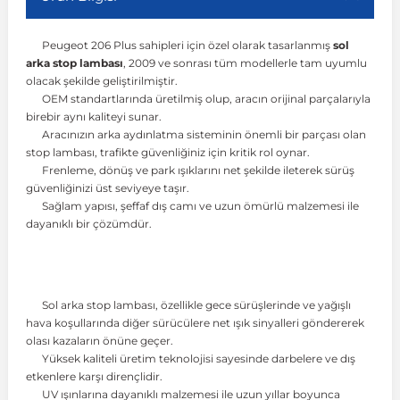
Peugeot 206 Plus sahipleri için özel olarak tasarlanmış
sol
r
ç Aksesuarlar
ış Aksesuarlar
e Siren
aj & Şanzıman
Volkswagen Multivan
Corsa E 2014-2019
Audi TT
Suburban 2015-2020
Galaxy
Latitude
GLA Serisi W156
X7 Serisi
C6
Freemont
Pilot
Getz
Stonic
MX-6
NX Coupe
Peugeot 4007
Toyota Prius
Volvo XC60
arka stop lambası
, 2009 ve sonrası tüm modellerle tam uyumlu
olacak şekilde geliştirilmiştir.
OEM standartlarında üretilmiş olup, aracın orijinal parçalarıyla
ve Kolçak Aparatları
pağı ve Ayna Sinyalleri
ar
ör
aim
Volkswagen Passat
Corsa F 2019 ve Sonrası
Tahoe 2000-2006
Grand C-Max
Master
GLA Serisi X156
Z Serisi
C8
Fullback
S2000
Grand Santa Fe
Venga
RX-8
Pathfinder
Peugeot 4008
Toyota Proace City
Volvo XC70
birebir aynı kaliteyi sunar.
Aracınızın arka aydınlatma sisteminin önemli bir parçası olan
stop lambası, trafikte güvenliğiniz için kritik rol oynar.
 Kılıf ve Yastık
apakları
esuarları
ve Parçaları
rünler
Volkswagen Polo
Crossland
TrailBlazer 2011 ve Sonrası
Ka
Megane 1 1995-2003
GLB Serisi X247
Cactus
Kartal
ZR-V
H1
XCeed
XC-3
Patrol
Peugeot 405
Toyota RAV4
Volvo XC90
Frenleme, dönüş ve park ışıklarını net şekilde ileterek sürüş
güvenliğinizi üst seviyeye taşır.
Sağlam yapısı, şeffaf dış camı ve uzun ömürlü malzemesi ile
ıtası
ı ve Parçaları
istemi
Volkswagen Scirocco
Crossland X
Trax 2013-2022
Kuga
Megane 2 2002-2008
GLC Serisi X243
Dispatch
Linea
H100
Primastar
Peugeot 406
Toyota Tacoma
dayanıklı bir çözümdür.
o
gaj Ve Ara Atkı
şpiyel
mbası ve Parçaları
Volkswagen Sharan
Frontera
Trax 2023 ve Sonrası
Mondeo
Megane 3 2008-2016
GLC Serisi X253
DS4
Marea
H350
Primera
Peugeot 407
Toyota Venza
Sol arka stop lambası, özellikle gece sürüşlerinde ve yağışlı
hava koşullarında diğer sürücülere net ışık sinyalleri göndererek
su
sesuarları
Plaka, Bagaj Lambası
it
Volkswagen T-Cross
Grandland
Mustang
Megane 4 2016-2024
GLE Coupe Serisi C292
DS5
Mirafiori
i10
Pulsar
Peugeot 5008
Toyota Verso
olası kazaların önüne geçer.
Yüksek kaliteli üretim teknolojisi sayesinde darbelere ve dış
etkenlere karşı dirençlidir.
 Dış Trim Parçaları
Volkswagen T-Roc
Grandland X
Puma
Modus
GLE Serisi W166
DS7
Palio
i20
Qashqai
Peugeot 508
Toyota Yaris
UV ışınlarına dayanıklı malzemesi ile uzun yıllar boyunca