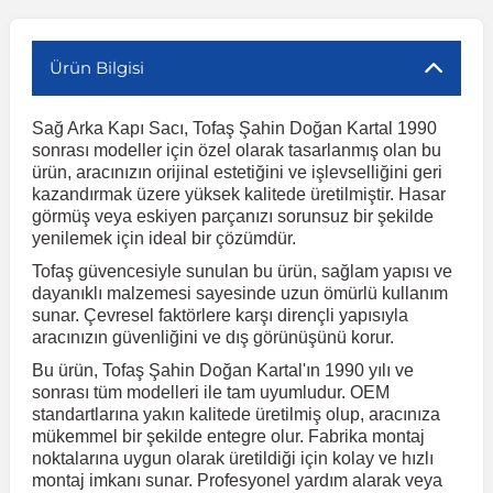
r
ç Aksesuarlar
ış Aksesuarlar
e Siren
aj & Şanzıman
Volkswagen Multivan
Corsa E 2014-2019
Audi TT
Suburban 2015-2020
Galaxy
Latitude
GLA Serisi W156
X7 Serisi
C6
Freemont
Pilot
Getz
Stonic
MX-6
NX Coupe
Peugeot 4007
Toyota Prius
Volvo XC60
Ürün Bilgisi
Sağ Arka Kapı Sacı, Tofaş Şahin Doğan Kartal 1990
ve Kolçak Aparatları
pağı ve Ayna Sinyalleri
ar
ör
aim
Volkswagen Passat
Corsa F 2019 ve Sonrası
Tahoe 2000-2006
Grand C-Max
Master
GLA Serisi X156
Z Serisi
C8
Fullback
S2000
Grand Santa Fe
Venga
RX-8
Pathfinder
Peugeot 4008
Toyota Proace City
Volvo XC70
sonrası modeller için özel olarak tasarlanmış olan bu
ürün, aracınızın orijinal estetiğini ve işlevselliğini geri
kazandırmak üzere yüksek kalitede üretilmiştir. Hasar
 Kılıf ve Yastık
apakları
esuarları
ve Parçaları
rünler
Volkswagen Polo
Crossland
TrailBlazer 2011 ve Sonrası
Ka
Megane 1 1995-2003
GLB Serisi X247
Cactus
Kartal
ZR-V
H1
XCeed
XC-3
Patrol
Peugeot 405
Toyota RAV4
Volvo XC90
görmüş veya eskiyen parçanızı sorunsuz bir şekilde
yenilemek için ideal bir çözümdür.
Tofaş güvencesiyle sunulan bu ürün, sağlam yapısı ve
ıtası
ı ve Parçaları
istemi
Volkswagen Scirocco
Crossland X
Trax 2013-2022
Kuga
Megane 2 2002-2008
GLC Serisi X243
Dispatch
Linea
H100
Primastar
Peugeot 406
Toyota Tacoma
dayanıklı malzemesi sayesinde uzun ömürlü kullanım
sunar. Çevresel faktörlere karşı dirençli yapısıyla
aracınızın güvenliğini ve dış görünüşünü korur.
o
gaj Ve Ara Atkı
şpiyel
mbası ve Parçaları
Volkswagen Sharan
Frontera
Trax 2023 ve Sonrası
Mondeo
Megane 3 2008-2016
GLC Serisi X253
DS4
Marea
H350
Primera
Peugeot 407
Toyota Venza
Bu ürün, Tofaş Şahin Doğan Kartal'ın 1990 yılı ve
sonrası tüm modelleri ile tam uyumludur. OEM
su
sesuarları
Plaka, Bagaj Lambası
it
Volkswagen T-Cross
Grandland
Mustang
Megane 4 2016-2024
GLE Coupe Serisi C292
DS5
Mirafiori
i10
Pulsar
Peugeot 5008
Toyota Verso
standartlarına yakın kalitede üretilmiş olup, aracınıza
mükemmel bir şekilde entegre olur. Fabrika montaj
noktalarına uygun olarak üretildiği için kolay ve hızlı
 Dış Trim Parçaları
montaj imkanı sunar. Profesyonel yardım alarak veya
Volkswagen T-Roc
Grandland X
Puma
Modus
GLE Serisi W166
DS7
Palio
i20
Qashqai
Peugeot 508
Toyota Yaris