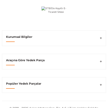
Vito W639
shi
X-Class W470
Kurumsal Bilgiler
t
Araçına Göre Yedek Parça
e
Popüler Yedek Parçalar