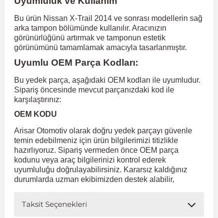
Uyumluluk ve Kullanım
Bu ürün Nissan X-Trail 2014 ve sonrası modellerin sağ
 Koruma
Volkswagen Taigo
İnsignia
Ranger
R 12
GLK Serisi X204
Jumper
Panda
i30
Skystar
Peugeot 607
arka tampon bölümünde kullanılır. Aracınızın
görünürlüğünü artırmak ve tamponun estetik
görünümünü tamamlamak amacıyla tasarlanmıştır.
Volkswagen Teramont
Kadett
Raptor
R 19
GLS Serisi X167
Jumpy
Punto
İ40
Sunny
Peugeot Bipper
Uyumlu OEM Parça Kodları:
Bu yedek parça, aşağıdaki OEM kodları ile uyumludur.
Takozu
Volkswagen Tiguan
Meriva
S-Max
R 9-11
Metris
Nemo
Scudo
İoniq
Terrano
Peugeot Boxer
Sipariş öncesinde mevcut parçanızdaki kod ile
karşılaştırınız:
OEM KODU
aza
Volkswagen Touareg
Mokka
Taunus
Safrane
ML Serisi W164
Saxo
Sedici
İx35
X-Trail
Peugeot Expert
Arisar Otomotiv olarak doğru yedek parçayı güvenle
temin edebilmeniz için ürün bilgilerimizi titizlikle
i
en & Süspansiyon
Volkswagen Touran
Movano
Transit
Scenic
S Serisi W221
Spacetourer
Siena
İx45
Peugeot Partner
hazırlıyoruz. Sipariş vermeden önce OEM parça
kodunu veya araç bilgilerinizi kontrol ederek
uyumluluğu doğrulayabilirsiniz. Kararsız kaldığınız
Volkswagen Transporter
Omega
Symbol
S Serisi W222
Xantia
Stilo
Kona
Peugeot RCZ
durumlarda uzman ekibimizden destek alabilir,
Taksit Seçenekleri
 & Müşür
Volkswagen Volt
Tigra
Taliant
S Serisi W223
Xsara
Talento
Lavita
Peugeot Rifter