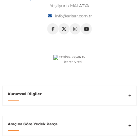
Yeşilyurt / MALATYA
Vito W639
info@arisar.com.tr
shi
X-Class W470
t
e
Kurumsal Bilgiler
Araçına Göre Yedek Parça