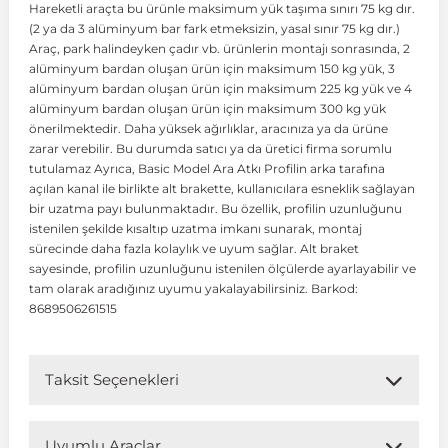
Hareketli araçta bu ürünle maksimum yük taşıma sınırı 75 kg dır.
(2 ya da 3 alüminyum bar fark etmeksizin, yasal sınır 75 kg dır.)
Araç, park halindeyken çadır vb. ürünlerin montajı sonrasında, 2
 Koruma
Volkswagen Taigo
İnsignia
Ranger
R 12
GLK Serisi X204
Jumper
Panda
i30
Skystar
Peugeot 607
alüminyum bardan oluşan ürün için maksimum 150 kg yük, 3
alüminyum bardan oluşan ürün için maksimum 225 kg yük ve 4
alüminyum bardan oluşan ürün için maksimum 300 kg yük
Volkswagen Teramont
Kadett
Raptor
R 19
GLS Serisi X167
Jumpy
Punto
İ40
Sunny
Peugeot Bipper
önerilmektedir. Daha yüksek ağırlıklar, aracınıza ya da ürüne
zarar verebilir. Bu durumda satıcı ya da üretici firma sorumlu
tutulamaz Ayrıca, Basic Model Ara Atkı Profilin arka tarafına
Takozu
Volkswagen Tiguan
Meriva
S-Max
R 9-11
Metris
Nemo
Scudo
İoniq
Terrano
Peugeot Boxer
açılan kanal ile birlikte alt brakette, kullanıcılara esneklik sağlayan
bir uzatma payı bulunmaktadır. Bu özellik, profilin uzunluğunu
istenilen şekilde kısaltıp uzatma imkanı sunarak, montaj
aza
Volkswagen Touareg
Mokka
Taunus
Safrane
ML Serisi W164
Saxo
Sedici
İx35
X-Trail
Peugeot Expert
sürecinde daha fazla kolaylık ve uyum sağlar. Alt braket
sayesinde, profilin uzunluğunu istenilen ölçülerde ayarlayabilir ve
tam olarak aradığınız uyumu yakalayabilirsiniz. Barkod:
i
en & Süspansiyon
Volkswagen Touran
Movano
Transit
Scenic
S Serisi W221
Spacetourer
Siena
İx45
Peugeot Partner
8689506261515
Volkswagen Transporter
Omega
Symbol
S Serisi W222
Xantia
Stilo
Kona
Peugeot RCZ
Taksit Seçenekleri
 & Müşür
Volkswagen Volt
Tigra
Taliant
S Serisi W223
Xsara
Talento
Lavita
Peugeot Rifter
Uyumlu Araçlar