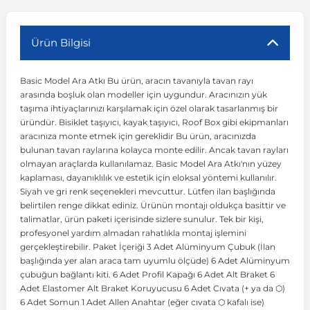
r
ç Aksesuarlar
ış Aksesuarlar
e Siren
aj & Şanzıman
Volkswagen Multivan
Corsa E 2014-2019
Audi TT
Suburban 2015-2020
Galaxy
Latitude
GLA Serisi W156
X7 Serisi
C6
Freemont
Pilot
Getz
Stonic
MX-6
NX Coupe
Peugeot 4007
Toyota Prius
Volvo XC60
Ürün Bilgisi
Basic Model Ara Atkı Bu ürün, aracın tavanıyla tavan rayı
ve Kolçak Aparatları
pağı ve Ayna Sinyalleri
ar
ör
aim
Volkswagen Passat
Corsa F 2019 ve Sonrası
Tahoe 2000-2006
Grand C-Max
Master
GLA Serisi X156
Z Serisi
C8
Fullback
S2000
Grand Santa Fe
Venga
RX-8
Pathfinder
Peugeot 4008
Toyota Proace City
Volvo XC70
arasında boşluk olan modeller için uygundur. Aracınızın yük
taşıma ihtiyaçlarınızı karşılamak için özel olarak tasarlanmış bir
üründür. Bisiklet taşıyıcı, kayak taşıyıcı, Roof Box gibi ekipmanları
 Kılıf ve Yastık
apakları
esuarları
ve Parçaları
rünler
Volkswagen Polo
Crossland
TrailBlazer 2011 ve Sonrası
Ka
Megane 1 1995-2003
GLB Serisi X247
Cactus
Kartal
ZR-V
H1
XCeed
XC-3
Patrol
Peugeot 405
Toyota RAV4
Volvo XC90
aracınıza monte etmek için gereklidir Bu ürün, aracınızda
bulunan tavan raylarına kolayca monte edilir. Ancak tavan rayları
olmayan araçlarda kullanılamaz. Basic Model Ara Atkı'nın yüzey
ıtası
ı ve Parçaları
istemi
Volkswagen Scirocco
Crossland X
Trax 2013-2022
Kuga
Megane 2 2002-2008
GLC Serisi X243
Dispatch
Linea
H100
Primastar
Peugeot 406
Toyota Tacoma
kaplaması, dayanıklılık ve estetik için eloksal yöntemi kullanılır.
Siyah ve gri renk seçenekleri mevcuttur. Lütfen ilan başlığında
belirtilen renge dikkat ediniz. Ürünün montajı oldukça basittir ve
o
gaj Ve Ara Atkı
şpiyel
mbası ve Parçaları
Volkswagen Sharan
Frontera
Trax 2023 ve Sonrası
Mondeo
Megane 3 2008-2016
GLC Serisi X253
DS4
Marea
H350
Primera
Peugeot 407
Toyota Venza
talimatlar, ürün paketi içerisinde sizlere sunulur. Tek bir kişi,
profesyonel yardım almadan rahatlıkla montaj işlemini
gerçekleştirebilir. Paket İçeriği 3 Adet Alüminyum Çubuk (İlan
su
sesuarları
Plaka, Bagaj Lambası
it
Volkswagen T-Cross
Grandland
Mustang
Megane 4 2016-2024
GLE Coupe Serisi C292
DS5
Mirafiori
i10
Pulsar
Peugeot 5008
Toyota Verso
başlığında yer alan araca tam uyumlu ölçüde) 6 Adet Alüminyum
çubuğun bağlantı kiti. 6 Adet Profil Kapağı 6 Adet Alt Braket 6
Adet Elastomer Alt Braket Koruyucusu 6 Adet Cıvata (+ ya da ⬡)
 Dış Trim Parçaları
Volkswagen T-Roc
Grandland X
Puma
Modus
GLE Serisi W166
DS7
Palio
i20
Qashqai
Peugeot 508
Toyota Yaris
6 Adet Somun 1 Adet Allen Anahtar (eğer cıvata ⬡ kafalı ise)