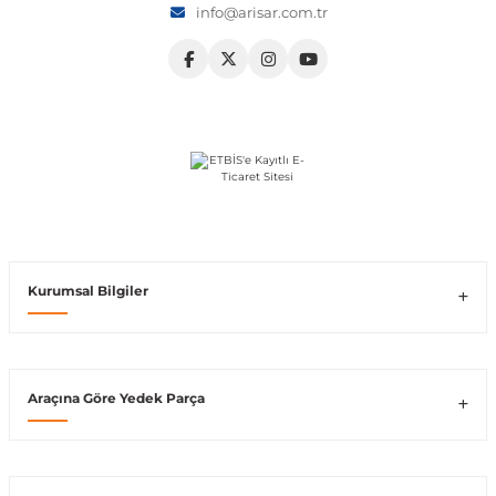
info@arisar.com.tr
Vito W639
shi
X-Class W470
t
Kurumsal Bilgiler
e
Araçına Göre Yedek Parça