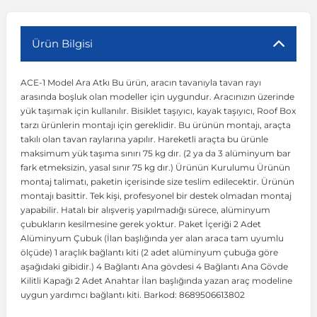
r
ç Aksesuarlar
ış Aksesuarlar
e Siren
aj & Şanzıman
Volkswagen Multivan
Corsa E 2014-2019
Audi TT
Suburban 2015-2020
Galaxy
Latitude
GLA Serisi W156
X7 Serisi
C6
Freemont
Pilot
Getz
Stonic
MX-6
NX Coupe
Peugeot 4007
Toyota Prius
Volvo XC60
Ürün Bilgisi
ACE-1 Model Ara Atkı Bu ürün, aracın tavanıyla tavan rayı
ve Kolçak Aparatları
pağı ve Ayna Sinyalleri
ar
ör
aim
Volkswagen Passat
Corsa F 2019 ve Sonrası
Tahoe 2000-2006
Grand C-Max
Master
GLA Serisi X156
Z Serisi
C8
Fullback
S2000
Grand Santa Fe
Venga
RX-8
Pathfinder
Peugeot 4008
Toyota Proace City
Volvo XC70
arasında boşluk olan modeller için uygundur. Aracınızın üzerinde
yük taşımak için kullanılır. Bisiklet taşıyıcı, kayak taşıyıcı, Roof Box
tarzı ürünlerin montajı için gereklidir. Bu ürünün montajı, araçta
 Kılıf ve Yastık
apakları
esuarları
ve Parçaları
rünler
Volkswagen Polo
Crossland
TrailBlazer 2011 ve Sonrası
Ka
Megane 1 1995-2003
GLB Serisi X247
Cactus
Kartal
ZR-V
H1
XCeed
XC-3
Patrol
Peugeot 405
Toyota RAV4
Volvo XC90
takılı olan tavan raylarına yapılır. Hareketli araçta bu ürünle
maksimum yük taşıma sınırı 75 kg dır. (2 ya da 3 alüminyum bar
fark etmeksizin, yasal sınır 75 kg dır.) Ürünün Kurulumu Ürünün
ıtası
ı ve Parçaları
istemi
Volkswagen Scirocco
Crossland X
Trax 2013-2022
Kuga
Megane 2 2002-2008
GLC Serisi X243
Dispatch
Linea
H100
Primastar
Peugeot 406
Toyota Tacoma
montaj talimatı, paketin içerisinde size teslim edilecektir. Ürünün
montajı basittir. Tek kişi, profesyonel bir destek olmadan montaj
yapabilir. Hatalı bir alışveriş yapılmadığı sürece, alüminyum
o
gaj Ve Ara Atkı
şpiyel
mbası ve Parçaları
Volkswagen Sharan
Frontera
Trax 2023 ve Sonrası
Mondeo
Megane 3 2008-2016
GLC Serisi X253
DS4
Marea
H350
Primera
Peugeot 407
Toyota Venza
çubukların kesilmesine gerek yoktur. Paket İçeriği 2 Adet
Alüminyum Çubuk (İlan başlığında yer alan araca tam uyumlu
ölçüde) 1 araçlık bağlantı kiti (2 adet alüminyum çubuğa göre
su
sesuarları
Plaka, Bagaj Lambası
it
Volkswagen T-Cross
Grandland
Mustang
Megane 4 2016-2024
GLE Coupe Serisi C292
DS5
Mirafiori
i10
Pulsar
Peugeot 5008
Toyota Verso
aşağıdaki gibidir.) 4 Bağlantı Ana gövdesi 4 Bağlantı Ana Gövde
Kilitli Kapağı 2 Adet Anahtar İlan başlığında yazan araç modeline
uygun yardımcı bağlantı kiti. Barkod: 8689506613802
 Dış Trim Parçaları
Volkswagen T-Roc
Grandland X
Puma
Modus
GLE Serisi W166
DS7
Palio
i20
Qashqai
Peugeot 508
Toyota Yaris