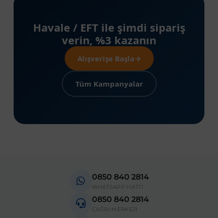
Havale / EFT ile şimdi sipariş
verin, %3 kazanın
al
Alışverişe Başla
→
Tüm Kampanyalar
0850 840 2814
WHATSAPP HATTI
0850 840 2814
ÇAĞRI MERKEZİ