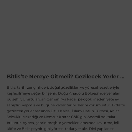
 Sistemleri
Vectra A 1988-1995
Talisman
SLK Serisi R172
Tempra
Matrix
 & Isıtma Sistemleri
Vectra B 1995-2002
Toros
SLK Serisi R173
Tipo
Santa Fe
Vectra C 2002-2010
Trafic
Sprinter
Uno
Sonata
over
Vectra D 2009-2012
Twingo
V Class
Starex
Bitlis’te Nereye Gitmeli? Gezilecek Yerler ve Yöresel Tatlar
ntifiriz
Vivaro
Viano
Tucson
Bitlis, tarihi zenginlikleri, doğal güzellikleri ve yöresel lezzetleriyle
keşfedilmeye değer bir şehir. Doğu Anadolu Bölgesi’nde yer alan
bu şehir, Urartulardan Osmanlı’ya kadar pek çok medeniyete ev
sahipliği yapmış ve bugüne kadar tarihi izlerini korumuştur. Bitlis’te
ti
njeksiyon Sistemleri
Zafira
Vito W447
gezilecek yerler arasında Bitlis Kalesi, İslam Hatun Türbesi, Ahlat
Selçuklu Mezarlığı ve Nemrut Krater Gölü gibi önemli noktalar
bulunur. Ayrıca, şehrin meşhur yemekleri arasında kavurma, içli
Vito W638
köfte ve Bitlis peyniri gibi yöresel tatlar yer alır. Dini yapılar ise