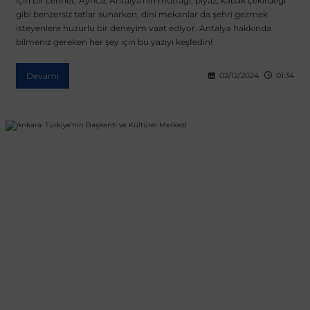
için bir cennet. Ayrıca, Antalya'nın mutfağı, piyaz, kabak çekirdeği
gibi benzersiz tatlar sunarken, dini mekanlar da şehri gezmek
isteyenlere huzurlu bir deneyim vaat ediyor. Antalya hakkında
bilmeniz gereken her şey için bu yazıyı keşfedin!
Devamı
02/12/2024
01:34