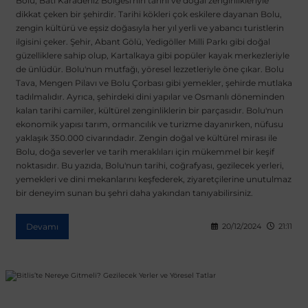
Bolu, Batı Karadeniz Bölgesi'nin tarihi ve doğal zenginlikleriyle
dikkat çeken bir şehirdir. Tarihi kökleri çok eskilere dayanan Bolu,
zengin kültürü ve eşsiz doğasıyla her yıl yerli ve yabancı turistlerin
 Koruma
Volkswagen Taigo
İnsignia
Ranger
R 12
GLK Serisi X204
Jumper
Panda
i30
Skystar
Peugeot 607
ilgisini çeker. Şehir, Abant Gölü, Yedigöller Milli Parkı gibi doğal
güzelliklere sahip olup, Kartalkaya gibi popüler kayak merkezleriyle
de ünlüdür. Bolu'nun mutfağı, yöresel lezzetleriyle öne çıkar. Bolu
Volkswagen Teramont
Kadett
Raptor
R 19
GLS Serisi X167
Jumpy
Punto
İ40
Sunny
Peugeot Bipper
Tava, Mengen Pilavı ve Bolu Çorbası gibi yemekler, şehirde mutlaka
tadılmalıdır. Ayrıca, şehirdeki dini yapılar ve Osmanlı döneminden
kalan tarihi camiler, kültürel zenginliklerin bir parçasıdır. Bolu'nun
Takozu
Volkswagen Tiguan
Meriva
S-Max
R 9-11
Metris
Nemo
Scudo
İoniq
Terrano
Peugeot Boxer
ekonomik yapısı tarım, ormancılık ve turizme dayanırken, nüfusu
yaklaşık 350.000 civarındadır. Zengin doğal ve kültürel mirası ile
Bolu, doğa severler ve tarih meraklıları için mükemmel bir keşif
aza
Volkswagen Touareg
Mokka
Taunus
Safrane
ML Serisi W164
Saxo
Sedici
İx35
X-Trail
Peugeot Expert
noktasıdır. Bu yazıda, Bolu'nun tarihi, coğrafyası, gezilecek yerleri,
yemekleri ve dini mekanlarını keşfederek, ziyaretçilerine unutulmaz
bir deneyim sunan bu şehri daha yakından tanıyabilirsiniz.
i
en & Süspansiyon
Volkswagen Touran
Movano
Transit
Scenic
S Serisi W221
Spacetourer
Siena
İx45
Peugeot Partner
Devamı
20/12/2024
21:11
Volkswagen Transporter
Omega
Symbol
S Serisi W222
Xantia
Stilo
Kona
Peugeot RCZ
 & Müşür
Volkswagen Volt
Tigra
Taliant
S Serisi W223
Xsara
Talento
Lavita
Peugeot Rifter