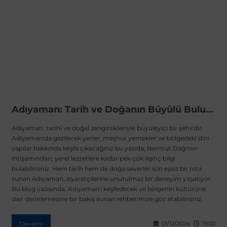
Adıyaman: Tarih ve Doğanın Büyülü Buluşması
Adıyaman, tarihî ve doğal zenginlikleriyle büyüleyici bir şehirdir.
Adıyaman'da gezilecek yerler, meşhur yemekler ve bölgedeki dini
yapılar hakkında keşfe çıkacağınız bu yazıda, Nemrut Dağı'nın
ihtişamından, yerel lezzetlere kadar pek çok ilginç bilgi
bulabilirsiniz. Hem tarih hem de doğa severler için eşsiz bir rota
sunan Adıyaman, ziyaretçilerine unutulmaz bir deneyim yaşatıyor.
Bu blog yazısında, Adıyaman'ı keşfedecek ve bölgenin kültürüne
dair derinlemesine bir bakış sunan rehberimize göz atabilirsiniz.
Devamı
01/12/2024
19:02