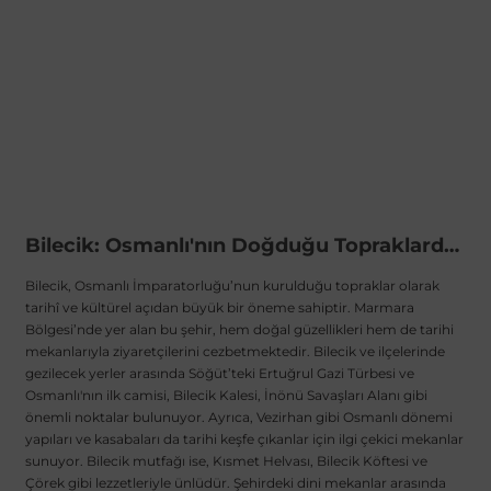
al
Bilecik: Osmanlı'nın Doğduğu Topraklarda Gezilmesi Gereken Yerler ve Tatlar
Bilecik, Osmanlı İmparatorluğu’nun kurulduğu topraklar olarak
tarihî ve kültürel açıdan büyük bir öneme sahiptir. Marmara
Bölgesi’nde yer alan bu şehir, hem doğal güzellikleri hem de tarihi
mekanlarıyla ziyaretçilerini cezbetmektedir. Bilecik ve ilçelerinde
gezilecek yerler arasında Söğüt’teki Ertuğrul Gazi Türbesi ve
Osmanlı'nın ilk camisi, Bilecik Kalesi, İnönü Savaşları Alanı gibi
önemli noktalar bulunuyor. Ayrıca, Vezirhan gibi Osmanlı dönemi
yapıları ve kasabaları da tarihi keşfe çıkanlar için ilgi çekici mekanlar
sunuyor. Bilecik mutfağı ise, Kısmet Helvası, Bilecik Köftesi ve
Çörek gibi lezzetleriyle ünlüdür. Şehirdeki dini mekanlar arasında