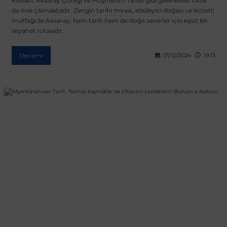
Kebabı, Aksaray Çöreği ve Höşmerim Tatlısı gibi geleneksel tatlar
da öne çıkmaktadır. Zengin tarihi mirası, etkileyici doğası ve lezzetli
mutfağı ile Aksaray, hem tarih hem de doğa severler için eşsiz bir
seyahat rotasıdır.
Devamı
01/12/2024
19:13