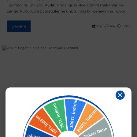
Tapınağı bulunuyor. Aydın, doğal güzellikleri, tarihi mekanları ve
zengin kültürüyle ziyaretçilerine unutulmaz bir deneyim sunuyor.
Devamı
07/12/2024
17:03