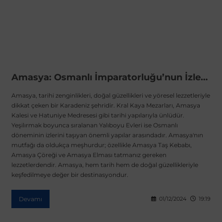
Amasya: Osmanlı İmparatorluğu’nun İzleriyle Tarihe Yolculuk
Amasya, tarihi zenginlikleri, doğal güzellikleri ve yöresel lezzetleriyle
dikkat çeken bir Karadeniz şehridir. Kral Kaya Mezarları, Amasya
Kalesi ve Hatuniye Medresesi gibi tarihi yapılarıyla ünlüdür.
Yeşilırmak boyunca sıralanan Yalıboyu Evleri ise Osmanlı
döneminin izlerini taşıyan önemli yapılar arasındadır. Amasya'nın
mutfağı da oldukça meşhurdur; özellikle Amasya Taş Kebabı,
Amasya Çöreği ve Amasya Elması tatmanız gereken
lezzetlerdendir. Amasya, hem tarih hem de doğal güzellikleriyle
keşfedilmeye değer bir destinasyondur.
Devamı
01/12/2024
19:19