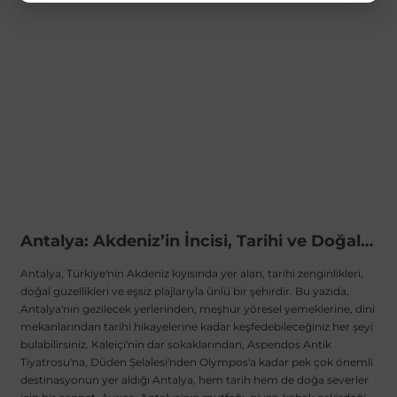
Antalya: Akdeniz’in İncisi, Tarihi ve Doğal Güzellikleriyle Keşfedilmeyi Bekliyor
Antalya, Türkiye'nin Akdeniz kıyısında yer alan, tarihi zenginlikleri,
doğal güzellikleri ve eşsiz plajlarıyla ünlü bir şehirdir. Bu yazıda,
Antalya'nın gezilecek yerlerinden, meşhur yöresel yemeklerine, dini
mekanlarından tarihi hikayelerine kadar keşfedebileceğiniz her şeyi
bulabilirsiniz. Kaleiçi'nin dar sokaklarından, Aspendos Antik
Tiyatrosu'na, Düden Şelalesi'nden Olympos'a kadar pek çok önemli
destinasyonun yer aldığı Antalya, hem tarih hem de doğa severler