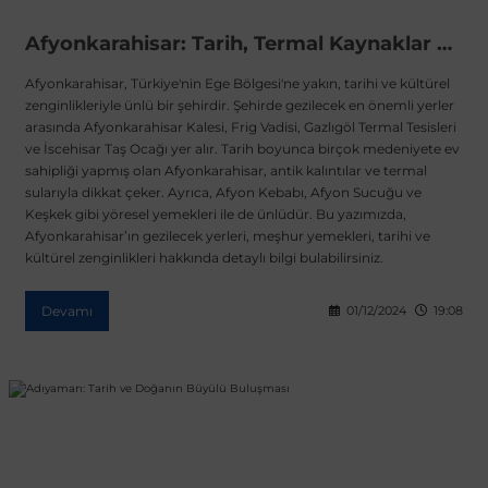
Afyonkarahisar: Tarih, Termal Kaynaklar ve Efsanevi Lezzetlerin Buluşma Noktası
Afyonkarahisar, Türkiye'nin Ege Bölgesi'ne yakın, tarihi ve kültürel
zenginlikleriyle ünlü bir şehirdir. Şehirde gezilecek en önemli yerler
arasında Afyonkarahisar Kalesi, Frig Vadisi, Gazlıgöl Termal Tesisleri
ve İscehisar Taş Ocağı yer alır. Tarih boyunca birçok medeniyete ev
sahipliği yapmış olan Afyonkarahisar, antik kalıntılar ve termal
sularıyla dikkat çeker. Ayrıca, Afyon Kebabı, Afyon Sucuğu ve
Keşkek gibi yöresel yemekleri ile de ünlüdür. Bu yazımızda,
Afyonkarahisar’ın gezilecek yerleri, meşhur yemekleri, tarihi ve
kültürel zenginlikleri hakkında detaylı bilgi bulabilirsiniz.
Devamı
01/12/2024
19:08