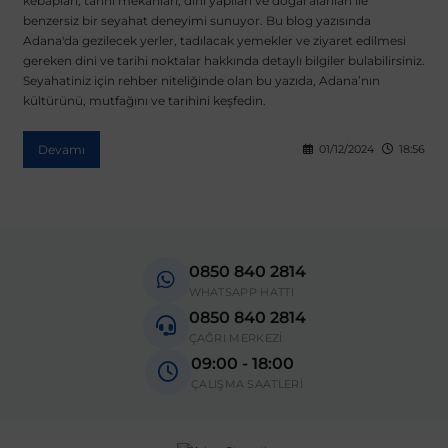
kebapları, tarihi mekanları, dini yapıları ve doğal alanları ile
benzersiz bir seyahat deneyimi sunuyor. Bu blog yazısında
Adana'da gezilecek yerler, tadılacak yemekler ve ziyaret edilmesi
gereken dini ve tarihi noktalar hakkında detaylı bilgiler bulabilirsiniz.
Seyahatiniz için rehber niteliğinde olan bu yazıda, Adana’nın
kültürünü, mutfağını ve tarihini keşfedin.
Devamı
01/12/2024
18:56
0850 840 2814
WHATSAPP HATTI
0850 840 2814
ÇAĞRI MERKEZİ
09:00 - 18:00
ÇALIŞMA SAATLERİ