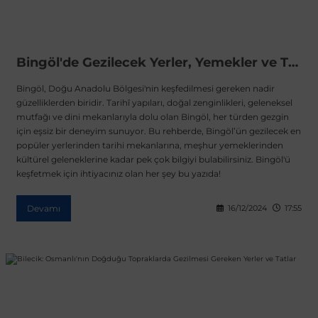
Bingöl'de Gezilecek Yerler, Yemekler ve Tarihi Zenginlikler
ong
Bingöl, Doğu Anadolu Bölgesi'nin keşfedilmesi gereken nadir
güzelliklerden biridir. Tarihî yapıları, doğal zenginlikleri, geleneksel
mutfağı ve dini mekanlarıyla dolu olan Bingöl, her türden gezgin
için eşsiz bir deneyim sunuyor. Bu rehberde, Bingöl’ün gezilecek en
popüler yerlerinden tarihi mekanlarına, meşhur yemeklerinden
kültürel geleneklerine kadar pek çok bilgiyi bulabilirsiniz. Bingöl'ü
keşfetmek için ihtiyacınız olan her şey bu yazıda!
Devamı
16/12/2024
17:55