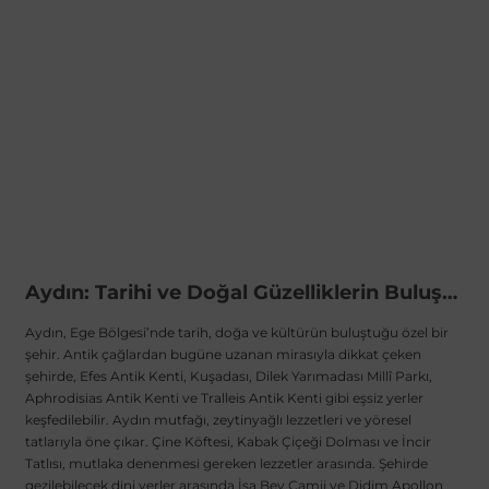
Aydın: Tarihi ve Doğal Güzelliklerin Buluştuğu Şehir
Aydın, Ege Bölgesi’nde tarih, doğa ve kültürün buluştuğu özel bir
şehir. Antik çağlardan bugüne uzanan mirasıyla dikkat çeken
şehirde, Efes Antik Kenti, Kuşadası, Dilek Yarımadası Millî Parkı,
Aphrodisias Antik Kenti ve Tralleis Antik Kenti gibi eşsiz yerler
keşfedilebilir. Aydın mutfağı, zeytinyağlı lezzetleri ve yöresel
tatlarıyla öne çıkar. Çine Köftesi, Kabak Çiçeği Dolması ve İncir
Tatlısı, mutlaka denenmesi gereken lezzetler arasında. Şehirde
gezilebilecek dini yerler arasında İsa Bey Camii ve Didim Apollon