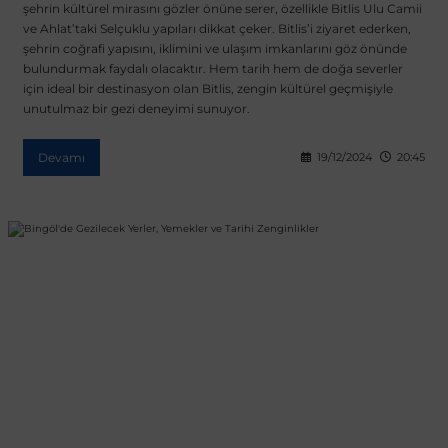
şehrin kültürel mirasını gözler önüne serer, özellikle Bitlis Ulu Camii
ve Ahlat’taki Selçuklu yapıları dikkat çeker. Bitlis’i ziyaret ederken,
Vito W639
şehrin coğrafi yapısını, iklimini ve ulaşım imkanlarını göz önünde
bulundurmak faydalı olacaktır. Hem tarih hem de doğa severler
için ideal bir destinasyon olan Bitlis, zengin kültürel geçmişiyle
shi
X-Class W470
unutulmaz bir gezi deneyimi sunuyor.
Devamı
19/12/2024
20:45
t
e