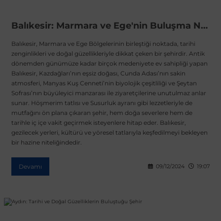
Balıkesir: Marmara ve Ege'nin Buluşma Noktası, Tarihi ve Doğasıyla Hayran Bırakıyor
Balıkesir, Marmara ve Ege Bölgelerinin birleştiği noktada, tarihi
zenginlikleri ve doğal güzellikleriyle dikkat çeken bir şehirdir. Antik
dönemden günümüze kadar birçok medeniyete ev sahipliği yapan
Balıkesir, Kazdağları’nın eşsiz doğası, Cunda Adası’nın sakin
atmosferi, Manyas Kuş Cenneti’nin biyolojik çeşitliliği ve Şeytan
Sofrası’nın büyüleyici manzarası ile ziyaretçilerine unutulmaz anlar
sunar. Höşmerim tatlısı ve Susurluk ayranı gibi lezzetleriyle de
mutfağını ön plana çıkaran şehir, hem doğa severlere hem de
tarihle iç içe vakit geçirmek isteyenlere hitap eder. Balıkesir,
gezilecek yerleri, kültürü ve yöresel tatlarıyla keşfedilmeyi bekleyen
bir hazine niteliğindedir.
Devamı
09/12/2024
19:07