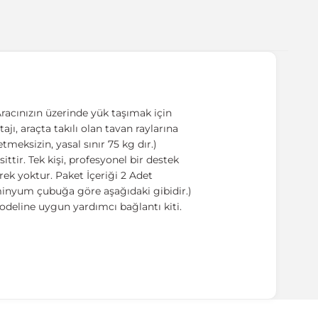
racınızın üzerinde yük taşımak için
ajı, araçta takılı olan tavan raylarına
meksizin, yasal sınır 75 kg dır.)
tir. Tek kişi, profesyonel bir destek
ek yoktur. Paket İçeriği 2 Adet
üminyum çubuğa göre aşağıdaki gibidir.)
odeline uygun yardımcı bağlantı kiti.