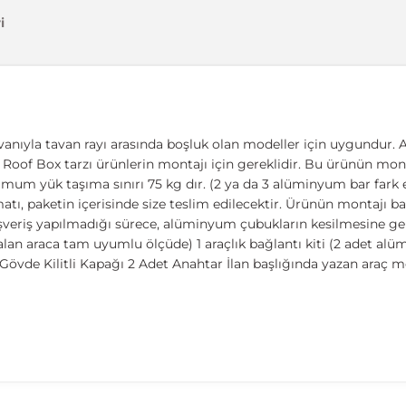
i
vanıyla tavan rayı arasında boşluk olan modeller için uygundur. A
ıcı, Roof Box tarzı ürünlerin montajı için gereklidir. Bu ürünün mont
imum yük taşıma sınırı 75 kg dır. (2 ya da 3 alüminyum bar fark et
 paketin içerisinde size teslim edilecektir. Ürünün montajı basit
ışveriş yapılmadığı sürece, alüminyum çubukların kesilmesine ger
lan araca tam uyumlu ölçüde) 1 araçlık bağlantı kiti (2 adet al
övde Kilitli Kapağı 2 Adet Anahtar İlan başlığında yazan araç m