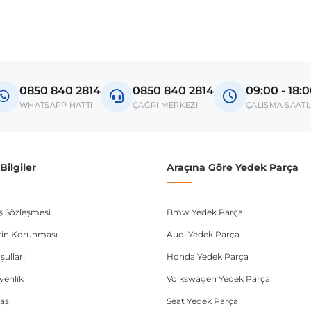
0850 840 2814
0850 840 2814
09:00 - 18:
WHATSAPP HATTI
ÇAĞRI MERKEZİ
ÇALIŞMA SAATL
ilgiler
Araçına Göre Yedek Parça
ış Sözleşmesi
Bmw Yedek Parça
lerin Korunması
Audi Yedek Parça
şullari
Honda Yedek Parça
üvenlik
Volkswagen Yedek Parça
ası
Seat Yedek Parça