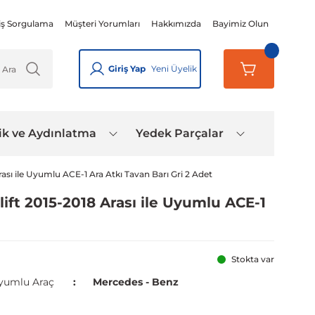
iş Sorgulama
Müşteri Yorumları
Hakkımızda
Bayimiz Olun
Giriş Yap
Yeni Üyelik
ik ve Aydınlatma
Yedek Parçalar
ası ile Uyumlu ACE-1 Ara Atkı Tavan Barı Gri 2 Adet
ift 2015-2018 Arası ile Uyumlu ACE-1
Stokta var
yumlu Araç
Mercedes - Benz