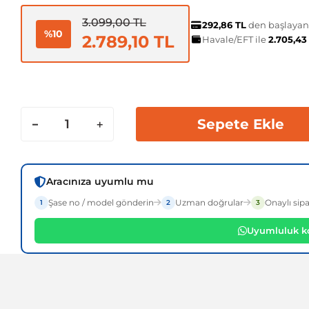
3.099,00 TL
292,86 TL
den başlayan t
%10
2.789,10 TL
Havale/EFT ile
2.705,43
Sepete Ekle
Aracınıza uyumlu mu
Şase no / model gönderin
Uzman doğrular
Onaylı sipa
1
2
3
Uyumluluk ko