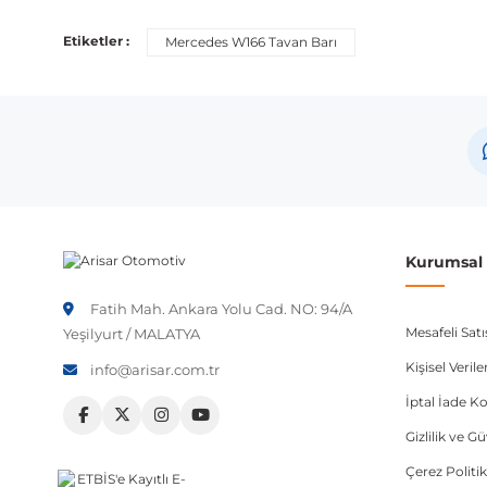
Etiketler :
Mercedes W166 Tavan Barı
Kurumsal B
Fatih Mah. Ankara Yolu Cad. NO: 94/A
Mesafeli Sat
Yeşilyurt / MALATYA
Kişisel Veri
info@arisar.com.tr
İptal İade Ko
Gizlilik ve G
Çerez Politik