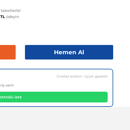
aksitlerle!
 TL
ödeyin
Hemen Al
Ücretsiz kontrol · Uyum garantili
riş verin
ntrolü iste