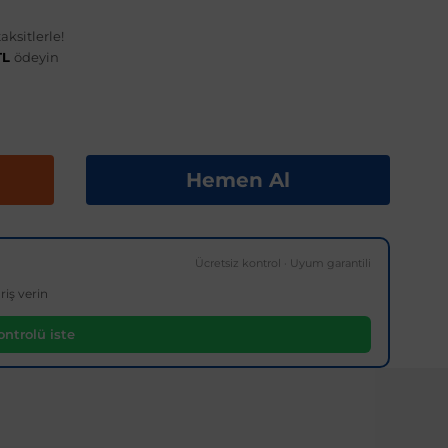
ksitlerle!
TL
ödeyin
Hemen Al
Ücretsiz kontrol · Uyum garantili
riş verin
ntrolü iste