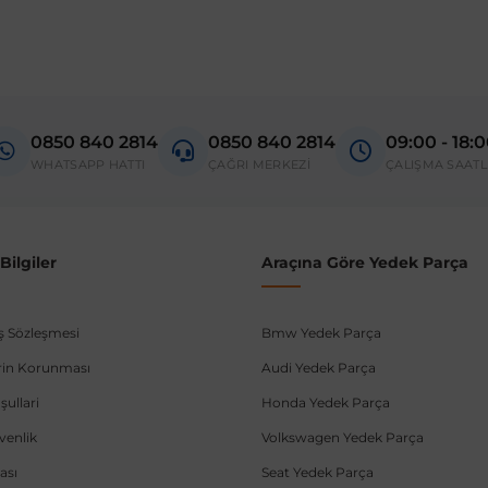
madan önce ürün görsellerini ve OEM numaralarını aracınız ile karşılaşt
Model
Venture
0850 840 2814
0850 840 2814
09:00 - 18:
donanım ve kasa tipleri kullanabilmektedir. Sipariş vermeden önce OEM n
WHATSAPP HATTI
ÇAĞRI MERKEZİ
ÇALIŞMA SAATL
ilgiler
Araçına Göre Yedek Parça
ış Sözleşmesi
Bmw Yedek Parça
lerin Korunması
Audi Yedek Parça
şullari
Honda Yedek Parça
üvenlik
Volkswagen Yedek Parça
ası
Seat Yedek Parça