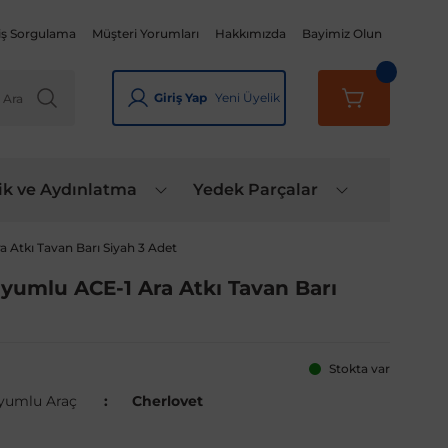
iş Sorgulama
Müşteri Yorumları
Hakkımızda
Bayimiz Olun
Giriş Yap
Yeni Üyelik
ik ve Aydınlatma
Yedek Parçalar
a Atkı Tavan Barı Siyah 3 Adet
Uyumlu ACE-1 Ara Atkı Tavan Barı
Stokta var
yumlu Araç
Cherlovet