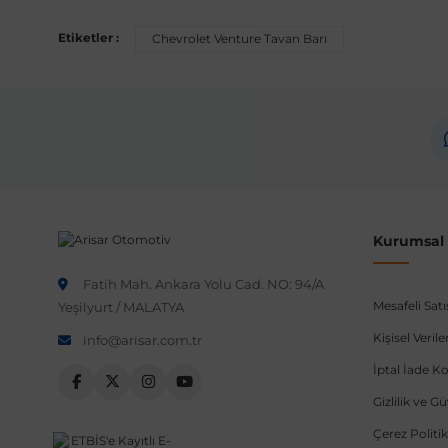
Bu ürün aşağıdaki araç modelleri ile uyumludur. Satın al
Etiketler :
Chevrolet Venture Tavan Barı
Marka
Chevrolet
Not:
Araç üreticileri aynı model yılı içerisinde farklı 
etmeniz önerilir.
Kurumsal B
Fatih Mah. Ankara Yolu Cad. NO: 94/A
Mesafeli Sat
Yeşilyurt / MALATYA
Kişisel Veri
info@arisar.com.tr
İptal İade Ko
Gizlilik ve G
Çerez Politik