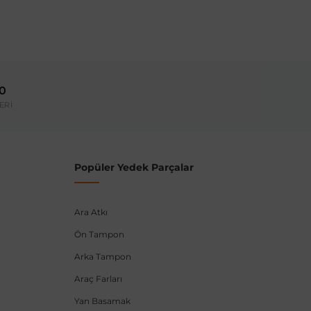
ırmanız tavsiye edilir.
Model Yılı
1997-2004
00
umarası veya şasi numarası ile uyumluluğu kontrol
ERİ
Popüler Yedek Parçalar
Ara Atkı
Ön Tampon
Arka Tampon
Araç Farları
Yan Basamak