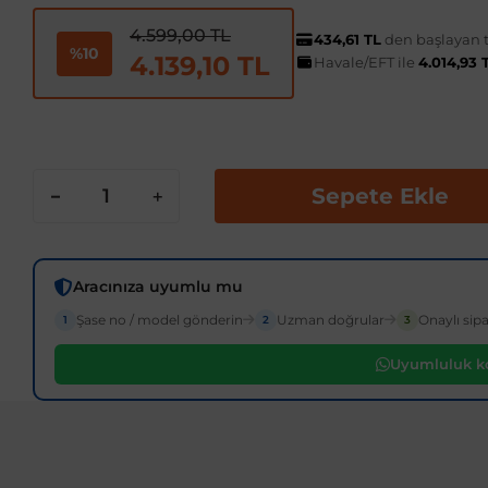
4.599,00 TL
434,61 TL
den başlayan ta
%10
4.139,10 TL
Havale/EFT ile
4.014,93 
Sepete Ekle
Aracınıza uyumlu mu
Şase no / model gönderin
Uzman doğrular
Onaylı sipa
1
2
3
Uyumluluk ko